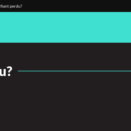
ifiant perdu?
u?